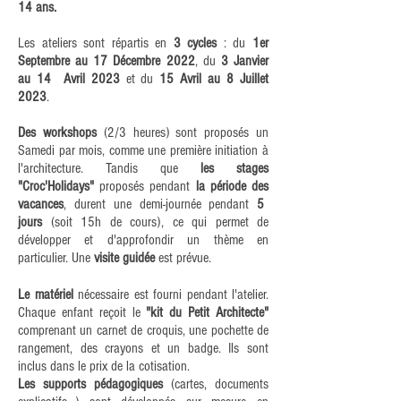
14 ans.
Les ateliers sont répartis en
3 cycles
: du
1er
Septembre au 17 Décembre 2022
, du
3 Janvier
au 14 Avril 2023
et du
15 Avril au
8 Juillet
2023
.
Des
workshops
(2/3 heures)
sont
proposés un
Samedi
par mois, comme une première initiation à
l'architecture.
Tandis que
les
stages
"Croc'Holidays"
proposés pendant
la période
des
vacances
, durent une demi-journée pendant
5
jours
(soit 15h de cours), ce qui permet de
développer et d'approfondir un thème en
particulier. Une
visite guidée
est prévue.
Le matériel
nécessaire est fourni pendant l'atelier.
Chaque enfant reçoit le
"kit du Petit Architecte"
comprenant un carnet de croquis, une pochette de
rangement, des crayons et un badge. Ils sont
inclus dans le prix de
la cotisation.
Les supports pédagogiques
(cartes, documents