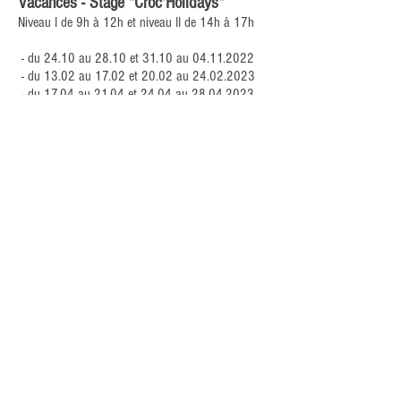
Vacances - Stage "Croc'Holidays"
Niveau I de 9h à 12h et niveau II de 14h à 17h
- du 24.10 au 28.10 et 31.10 au
04.11.2022
- du 13.02 au 17.02 et 20.02 au
24.02.2023
- du 17.04 au 21.04 et 24.04 au
28.04.2023