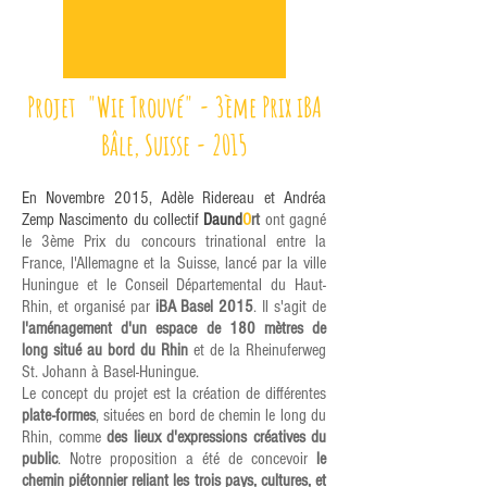
Projet "Wie Trouvé" - 3ème Prix iBA
Bâle, Suisse - 2015
En Novembre 2015, Adèle Ridereau et Andréa
Zemp Nascimento du collectif
Daund
O
rt
ont gagné
le 3ème Prix du concours trinational entre la
France, l'Allemagne et la Suisse, lancé par la ville
Huningue et le Conseil Départemental du Haut-
Rhin, et organisé par
iBA Basel 2015
. Il s'agit de
l'aménagement d'un espace de 180 mètres de
long situé au bord du Rhin
et de la Rheinuferweg
St. Johann à Basel-Huningue.
​Le concept du projet est la création de différentes
plate-formes
, situées en bord de chemin le long du
Rhin, comme
des lieux d'expressions créatives du
public
. Notre proposition a été de concevoir
le
chemin piétonnier reliant les trois pays, cultures, et