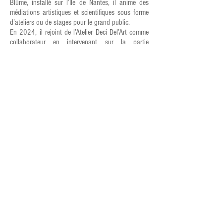
Blüme, installé sur l’Ile de Nantes, il anime des
médiations artistiques et scientifiques sous forme
d’ateliers ou de stages pour le grand public.
En 2024, il rejoint de l’Atelier Deci Del’Art comme
collaborateur en intervenant sur la partie
graphique de la médiation architecturale (identité
visuelle, flyers, affiches, brochures...).
// LES AUTRES INTERVENANT.E.S
INDEPENDANT.E.S //
Iria Malca
,
directrice artistique, vidéaste de
"Iriamour"
(
Nantes)
Diana Cruz Arciniegas
,
graphiste et illustratrice de
"MatisStudio"
(Nantes)
Manon Charlou,
animatrice BAFA et graphiste de
"
Zarzou Studio
"
(Nantes)
Antonella Ruetsch Dell'Anna
,
artiste peintre,
"Atelier Clovan"
(Zurich)