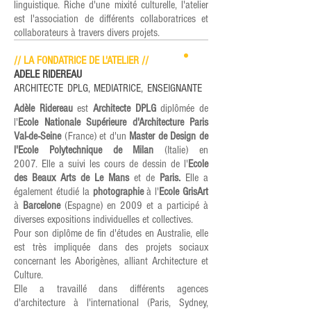
linguistique. Riche d'une mixité culturelle, l'atelier
est l'association de différents collaboratrices et
collaborateurs à travers divers projets.
// LA FONDATRICE DE L'ATELIER //
ADELE RIDEREAU
ARCHITECTE DPLG, MEDIATRICE, ENSEIGNANTE
Adèle Ridereau
est
Architecte DPLG
diplômée de
l'
Ecole Nationale Supérieure d'Architecture Paris
Val-de-Seine
(France) et d'un
Master de Design de
l'Ecole Polytechnique de Milan
(Italie) en
2007.
Elle a suivi les cours de dessin de l'
Ecole
des Beaux Arts
de Le Mans
et de
Paris.
Elle a
également étudié la
photographie
à l'
Ecole GrisArt
à
Barcelone
(Espagne) en 2009 et a participé à
diverses expositions individuelles et collectives.
Pour son diplôme de fin d'études en Australie, elle
est très impliquée dans des projets sociaux
concernant les Aborigènes, alliant Architecture et
Culture.
Elle a travaillé dans différents agences
d'architecture à l'international (Paris, Sydney,