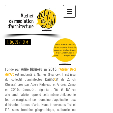
L'équipe / Team
" We are all visitors to this place.
We are just passing through. Our
purpose here is to learn, to grow,
to love .. and then return at
home."
Aboriginal proverb
Fondé par
Adèle Ridereau
en
2018
,
l'Atelier Deci
del'Art
est implanté à Nantes (France). Il est issu
du collectif d'architectes
Daund
O
rt
de Zurich
(Suisse) crée par Adèle Ridereau et Andréa Zemp
en 2015. DaundOrt, signifiant
"ici et là"
en
allemand, l'atelier reprend cette même philosophie
tout en élargissant son domaine d'application aux
différentes formes d'arts. Nous intervenons "ici et
là", sans frontière géographique, culturelle ou